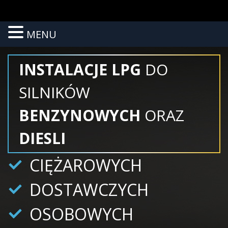
Skip
MENU
MENU
to
content
INSTALACJE LPG
DO
SILNIKÓW
BENZYNOWYCH
ORAZ
DIESLI
CIĘŻAROWYCH
DOSTAWCZYCH
OSOBOWYCH