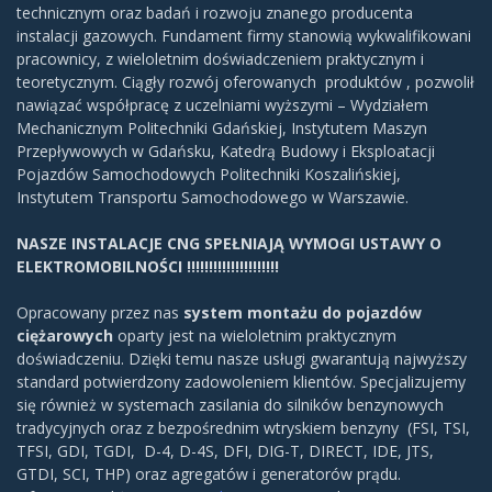
technicznym oraz badań i rozwoju znanego producenta
instalacji gazowych. Fundament firmy stanowią wykwalifikowani
pracownicy, z wieloletnim doświadczeniem praktycznym i
teoretycznym. Ciągły rozwój oferowanych produktów , pozwolił
nawiązać współpracę z uczelniami wyższymi – Wydziałem
Mechanicznym Politechniki Gdańskiej, Instytutem Maszyn
Przepływowych w Gdańsku, Katedrą Budowy i Eksploatacji
Pojazdów Samochodowych Politechniki Koszalińskiej,
Instytutem Transportu Samochodowego w Warszawie.
NASZE INSTALACJE CNG SPEŁNIAJĄ WYMOGI USTAWY O
ELEKTROMOBILNOŚCI !!!!!!!!!!!!!!!!!!!!!
Opracowany przez nas
system montażu do pojazdów
ciężarowych
oparty jest na wieloletnim praktycznym
doświadczeniu. Dzięki temu nasze usługi gwarantują najwyższy
standard potwierdzony zadowoleniem klientów. Specjalizujemy
się również w systemach zasilania do silników benzynowych
tradycyjnych oraz z bezpośrednim wtryskiem benzyny (FSI, TSI,
TFSI, GDI, TGDI, D-4, D-4S, DFI, DIG-T, DIRECT, IDE, JTS,
GTDI, SCI, THP) oraz agregatów i generatorów prądu.