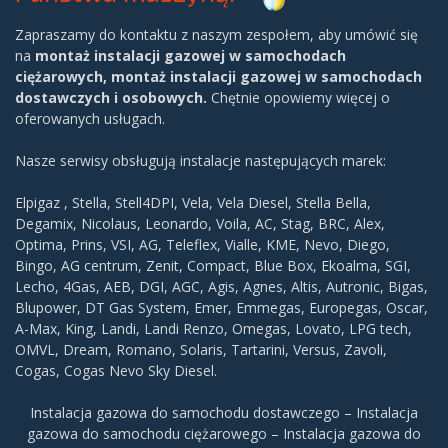
Zapraszamy do kontaktu z naszym zespołem, aby umówić się
na
montaż instalacji gazowej w samochodach
ciężarowych, montaż instalacji gazowej w samochodach
dostawczych i osobowych.
Chętnie opowiemy więcej o
oferowanych usługach.
Nasze serwisy obsługują instalacje następujących marek:
Elpigaz , Stella, Stell4DPI, Vela, Vela Diesel, Stella Bella,
Degamix, Nicolaus, Leonardo, Voila, AC, Stag, BRC, Alex,
Optima, Prins, VSI, AG, Teleflex, Vialle, KME, Nevo, Diego,
Bingo, AG centrum, Zenit, Compact, Blue Box, Ekoalma, SGI,
Lecho, 4Gas, AEB, DGI, AGC, Agis, Agnes, Altis, Autronic, Bigas,
Blupower, DT Gas System, Emer, Emmegas, Europegas, Oscar,
A-Max, King, Landi, Landi Renzo, Omegas, Lovato, LPG tech,
OMVL, Dream, Romano, Solaris, Tartarini, Versus, Zavoli,
Cogas, Cogas Nevo Sky Diesel.
Instalacja gazowa do samochodu dostawczego – Instalacja
gazowa do samochodu ciężarowego – Instalacja gazowa do